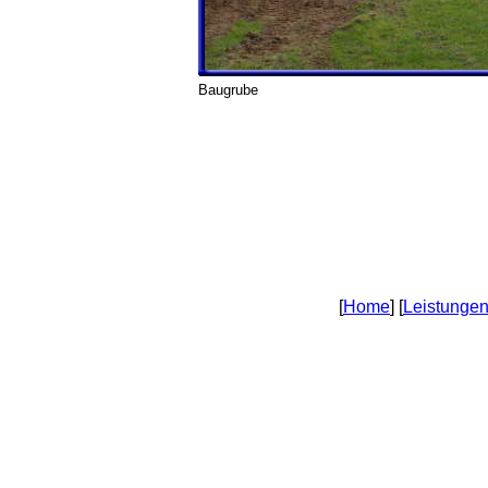
Baugrube
[
Home
] [
Leistunge